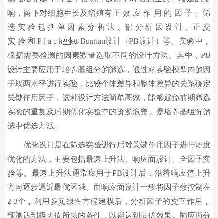
响，留下对细胞生长及增殖有正 效 应 作 用 的 因 子 。筛
选 实 验 包 括 单 因 素 分 析 法 、部 分 析 因 设 计 、正 交
实 验 和 P l a c kett-Burnian设计（PB设计）等。实验中，
根据需要检测的因素数量选取不同的设计方法。其中，PB
设计主要应用于培养基组分的筛选，通过对实验模型内的因
子取两水平进行实验，比较个体差异和整体差异的关系确定
关键作用因子，这种设计方法简单高效，能够避免前期筛选
实验的重复及后期优化实验中的资源浪费，是培养基组分筛
选中优选方法。
优化设计是在筛选实验进行后对关键作用因子进行浓度
优化的方法，主要包括最速上升法、响应面设计、全因子实
验等。最速上升法通常应用于PB设计后，沿着响应值上升
方向逐步逼近最优区域。而响应面设计一般将因子数控制在
2-3个，利用多元线性方程建模后，分析因子的交互作用，
预测达到极大值所需的条件，以期达到最优效果。响应面分