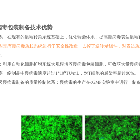
病毒包装制备技术优势
体系：在现有的质粒转染系统基础上，优化转染体系，提高慢病毒表达质粒
们对现有慢病毒质粒系统进行了安全性改造，去掉了逆转录组件，对表达质
险。
术：利用自动化细胞扩增系统大规模培养慢病毒包装细胞，可收获大量慢病
8
率：终制品中慢病毒滴度超过
1*10
TU/mL
，对
T
细胞的感染率超过
90%
。
级慢病毒制备的质量控制体系：慢病毒的生产在
cGMP
实验室中进行，制