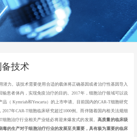
制备技术
用潜力。该技术需要使用合适的载体将正确基因或者治疗性基因导入
回输患者体内，实现免疫治疗的目的。
2017
年，细胞治疗领域可以说
产品（
Kymriah
和
Yescarta
）的上市申请。目前国内的
CAR-T
细胞研究
，
2017
年
CAR-T
细胞临床研究超过
1000
例。而伴随着国内相关法规细
T
细胞治疗行业相关产业链必将迎来爆发式的发展。
高质量的临床级
病毒的生产对于细胞治疗行业的发展至关重要，具有极为重要的临床