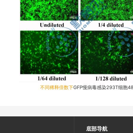
不同稀释倍数下
GFP
慢病毒感染
293T
细胞
4
底部导航