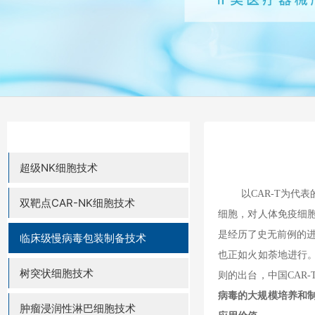
超级NK细胞技术
以
CAR-T
为代表
双靶点CAR-NK细胞技术
细胞，对人体免疫细
是经历了史无前例的
临床级慢病毒包装制备技术
也正如火如荼地进行
树突状细胞技术
则的出台，中国
CAR-
病毒的大规模培养和
肿瘤浸润性淋巴细胞技术