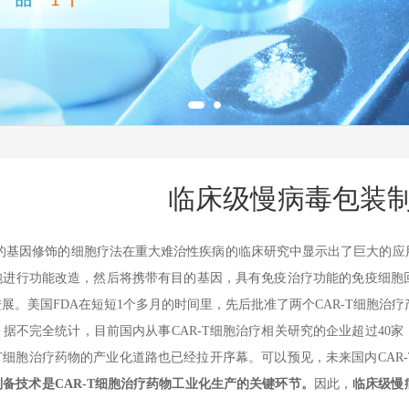
临床级慢病毒包装
的基因修饰的细胞疗法在重大难治性疾病的临床研究中显示出了巨大的应
胞进行功能改造，然后将携带有目的基因，具有免疫治疗功能的免疫细胞
进展。美国
FDA
在短短
1
个多月的时间里，先后批准了两个
CAR-T
细胞治疗
。据不完全统计，目前国内从事
CAR-T
细胞治疗相关研究的企业超过
40
家
T
细胞治疗药物的产业化道路也已经拉开序幕。可以预见，未来国内
CAR-
制备技术是
CAR-T
细胞治疗药物工业化生产的关键环节。
因此，
临床级慢