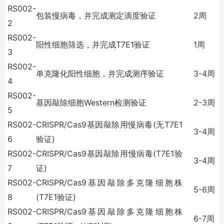
RS002-
包装慢病毒，并完成测定滴度验证
2
周
2
RS002-
阳性细胞筛选，并完成
T7E1
验证
1
周
3
RS002-
单克隆化阳性细胞，并完成测序验证
3-4
周
4
RS002-
基因敲除细胞
Western
检测验证
2-3
周
5
RS002-
CRISPR/Cas9
基因敲除用慢病毒
(
无
T7E1
3-4
周
6
验证
)
RS002-
CRISPR/Cas9
基因敲除用慢病毒
(T7E1
验
3-4
周
7
证
)
RS002-
CRISPR/Cas9
基因敲除多克隆细胞株
5-6
周
8
(T7E1
验证
)
RS002-
CRISPR/Cas9
基因敲除多克隆细胞株
6-7
周