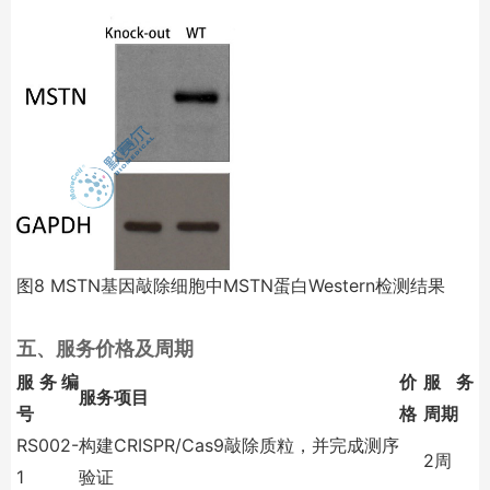
图
8
MSTN
基因敲除细胞中
MSTN
蛋白
Western
检测结果
五、
服务价格及周期
服务编
价
服务
服务项目
号
格
周期
RS002-
构建
CRISPR/Cas9
敲除质粒，并完成测序
2
周
1
验证