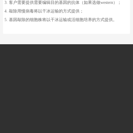
3.
客户需要提供需要编辑目的基因的抗体（如果选做
western
）；
4.
敲除用慢病毒将以干冰运输的方式提供；
5.
基因敲除的细胞株将以干冰运输或活细胞培养的方式提供。
关注公司微信公众号
0755-86548612