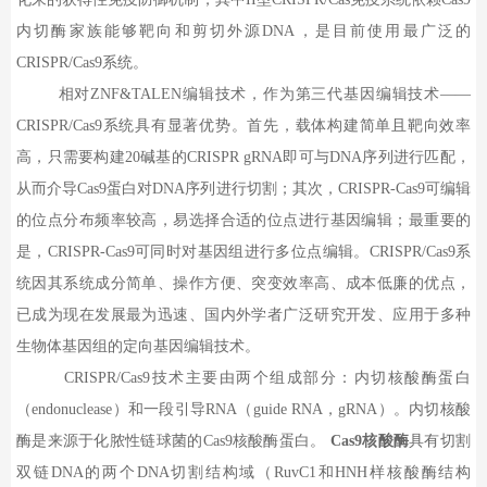
内切酶家族能够靶向和剪切外源
DNA
，是目前使用最广泛的
CRISPR/Cas9
系统。
相对
ZNF&TALEN
编辑技术，作为第三代基因编辑技术——
CRISPR/Cas9
系统具有显著优势。首先，载体构建简单且靶向效率
高，只需要构建
20
碱基的
CRISPR gRNA
即可与
DNA
序列进行匹配，
从而介导
Cas9
蛋白对
DNA
序列进行切割；其次，
CRISPR-Cas9
可编辑
的位点分布频率较高，易选择合适的位点进行基因编辑；最重要的
是，
CRISPR-Cas9
可同时对基因组进行多位点编辑。
CRISPR/Cas9
系
统因其系统成分简单、操作方便、突变效率高、成本低廉的优点，
已成为现在发展最为迅速、国内外学者广泛研究开发、应用于多种
生物体基因组的定向基因编辑技术。
CRISPR/Cas9
技术主要由两个组成部分：内切核酸酶蛋白
（
endonuclease
）和一段引导
RNA
（
guide RNA
，
gRNA
）。内切核酸
酶是来源于化脓性链球菌的
Cas9
核酸酶蛋白。
Cas9
核酸酶
具有切割
双链
DNA
的两个
DNA
切割结构域（
RuvC1
和
HNH
样核酸酶结构