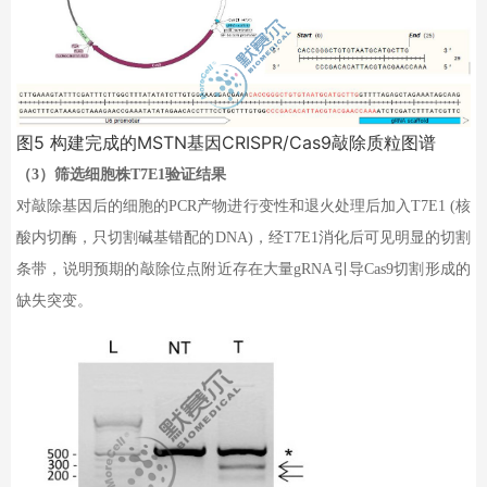
图
5
构建完成的
MSTN
基因
CRISPR/Cas9
敲除质粒图谱
（
3
）筛选细胞株
T7E1
验证结果
对敲除基因后的细胞的
PCR
产物进行变性和退火处理后加入
T7E1 (
核
酸内切酶，只切割碱基错配的
DNA)
，经
T7E1
消化后可见明显的切割
条带，说明预期的敲除位点附近存在大量
gRNA
引导
Cas9
切割形成的
缺失突变。