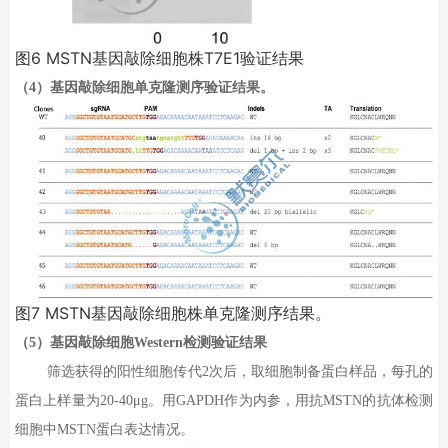
图
6
MSTN
基因敲除细胞株
T7E1
验证结果
（
4
）基因敲除细胞单克隆测序验证结果。
图
7
MSTN
基因敲除细胞株单克隆测序结果。
（
5
）基因敲除细胞
Western
检测验证结果
筛选获得的阳性细胞传代
2
次后，取细胞制备蛋白样品，每孔的
蛋白上样量为
20-40μg
。用
GAPDH
作为内参，用抗
MSTN
的抗体检测
细胞中
MSTN
蛋白表达情况。