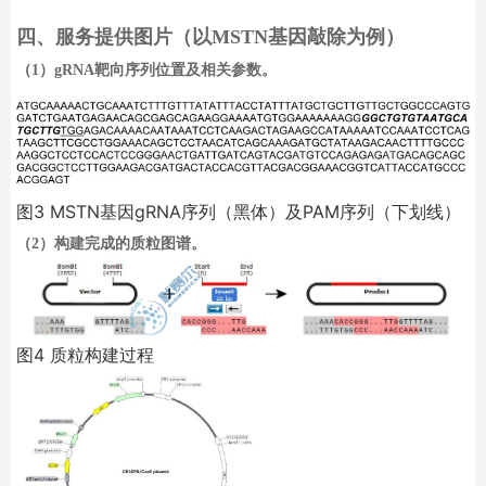
四、
服务提供图片
（以
MSTN
基因敲除为例）
（
1
）
gRNA
靶向序列位置及相关参数。
图
3
MSTN
基因
gRNA
序列（黑体）及
PAM
序列（下划线）
（
2
）构建完成的质粒图谱。
图
4
质粒构建过程