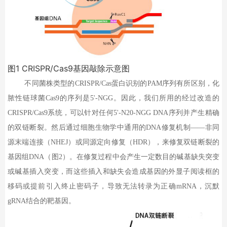
图
1 CRISPR/Cas9
基因敲除示意图
不同菌株类型的
CRISPR/Cas
蛋白识别的
PAM
序列有所区别，化
脓性链球菌
Cas9
的序列是
5'-NGG
。因此，我们所用的经过改造的
CRISPR/Cas9
系统，可以针对任何
5'-N20-NGG DNA
序列并产生精确
的双链断裂。然后通过细胞生物学中通用的
DNA
修复机制——非同
源末端连接（
NHEJ
）或同源定向修复（
HDR
），来修复双链断裂的
基因组
DNA
（图
2
）。在修复过程中会产生一定数目的碱基缺失突变
或碱基插入突变，而这些插入和缺失会造成基因的外显子阅读框的
移码或提前引入终止密码子，导致无法转录为正确
mRNA
，沉默
gRNA
结合的靶基因。