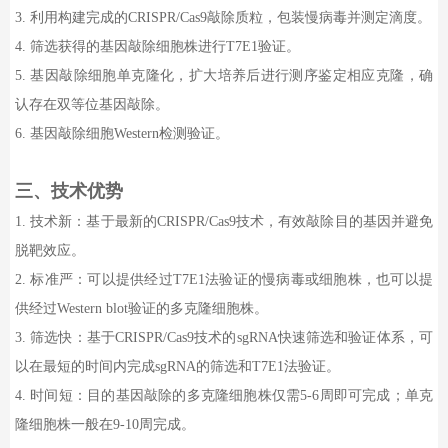
3.
利用构建完成的
CRISPR/Cas9
敲除质粒，包装慢病毒并测定滴度。
4.
筛选获得的基因敲除细胞株进行
T7E1
验证。
5.
基因敲除细胞单克隆化，扩大培养后进行测序鉴定相应克隆，确
认存在双等位基因敲除。
6.
基因敲除细胞
Western
检测验证。
三、
技术优势
1.
技术新：基于最新的
CRISPR/Cas9
技术，有效敲除目的基因并避免
脱靶效应。
2.
标准严：可以提供经过
T7E1
法验证的慢病毒或细胞株，也可以提
供经过
Western blot
验证的多克隆细胞株。
3.
筛选快：基于
CRISPR/Cas9
技术的
sgRNA
快速筛选和验证体系，可
以在最短的时间内完成
sgRNA
的筛选和
T7E1
法验证。
4.
时间短：目的基因敲除的多克隆细胞株仅需
5-6
周即可完成；单克
隆细胞株一般在
9-10
周完成。