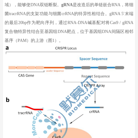
域），能够使
DNA
双链断裂。
gRNA
是改造后的单链嵌合
RNA
，将细
菌
tracrRNA
的支架功能与细菌
crRNA
的特异性相结合。
gRNA 5'
末端
的最后
20bp
作为靶向序列，通过
RNA-DNA
碱基配对将
Cas9 / gRNA
复合物特异性结合至基因组
DNA
靶点，位于基因组
DNA
间隔区相邻
基序（
PAM
）的上游（图
1
）。