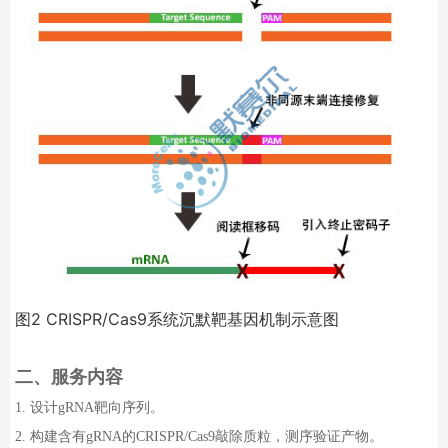
图
2 CRISPR/Cas9
系统沉默靶基因机制示意图
二、
服务内容
1.
设计
gRNA
靶向序列。
2.
构建含有
gRNA
的
CRISPR/Cas9
敲除质粒，测序验证产物。