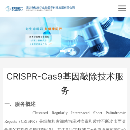
CRISPR-Cas9基因敲除技术服
务
一、
服务概述
Clustered Regularly Interspaced Short Palindromic
Repeats
（
CRISPR
）是细菌和古细菌为应对病毒和质粒不断攻击而演
化来的获得性免疫防御机制，其中
II
型
CRISPR/Cas
免疫系统依赖
Cas9